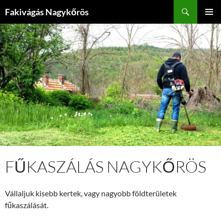
Kilépés
Keresés
Fakivágás Nagykőrös
a
ELSŐDL
tartalomba
MENÜ
FŰKASZÁLÁS NAGYKŐRÖS
Vállaljuk kisebb kertek, vagy nagyobb földterületek
fűkaszálását.