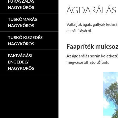
FŰKASZÁLÁS
ÁGDARÁLÁS
NAGYKŐRÖS
TUSKÓMARÁS
Vállaljuk ágak, gallyak leda
NAGYKŐRÖS
elszállításáról.
TUSKÓ KISZEDÉS
NAGYKŐRÖS
Faapríték mulcso
FAKIVÁGÁSI
Az ágdarálás során keletkező
ENGEDÉLY
megvásárolható tőlünk.
NAGYKŐRÖS