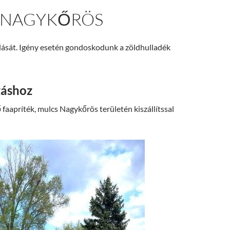
 NAGYKŐRÖS
rálását. Igény esetén gondoskodunk a zöldhulladék
záshoz
 faapríték, mulcs Nagykőrös területén kiszállítssal