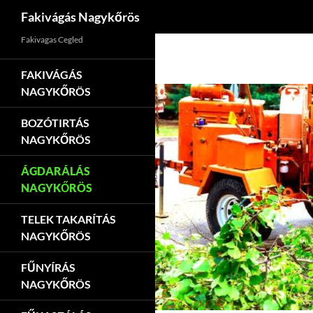
Keresés
Fakivágás Nagykőrös
Kilépés
Fakivagas Cegled
a
tartalomba
FAKIVÁGÁS
NAGYKŐRÖS
BOZÓTIRTÁS
NAGYKŐRÖS
ÁGDARÁLÁS
NAGYKŐRÖS
TELEK TAKARÍTÁS
NAGYKŐRÖS
FŰNYÍRÁS
NAGYKŐRÖS